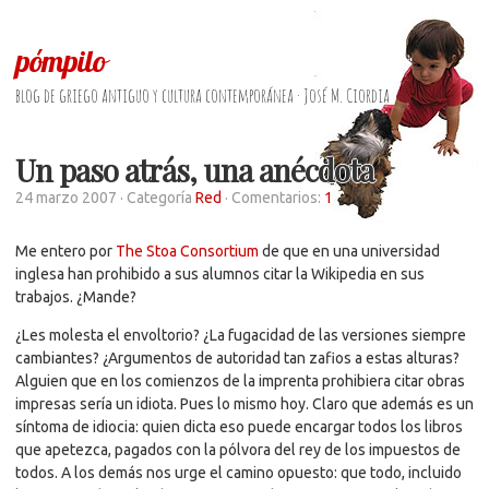
pómpilo
blog de griego antiguo y cultura contemporánea · José M. Ciordia
Un paso atrás, una anécdota
24 marzo 2007
· Categoría
Red
· Comentarios:
1
Me entero por
The Stoa Consortium
de que en una universidad
inglesa han prohibido a sus alumnos citar la Wikipedia en sus
trabajos. ¿Mande?
¿Les molesta el envoltorio? ¿La fugacidad de las versiones siempre
cambiantes? ¿Argumentos de autoridad tan zafios a estas alturas?
Alguien que en los comienzos de la imprenta prohibiera citar obras
impresas sería un idiota. Pues lo mismo hoy. Claro que además es un
síntoma de idiocia: quien dicta eso puede encargar todos los libros
que apetezca, pagados con la pólvora del rey de los impuestos de
todos. A los demás nos urge el camino opuesto: que todo, incluido