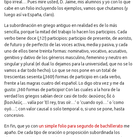
tipo irreal… Pues mire usted, D. Jaime, mis alumnos y yo con lo que
cabe en un folio incluyendo los ejemplos, vamos que chutamos (y
luego así va España, claro).
La subordinación en griego antiguo en realidad es de lo más
sencilla, porque la mitad del trabajo lo hacen los participios. Cada
verbo tiene doce (¡12!) participios: participio de presente, de aoristo,
de futuro y de perfecto de las voces activa, media y pasiva, y cada
uno de ellos tiene treinta formas: nominativo, vocativo, acusativo,
genitivo y dativo de los géneros masculino, femenino y neutro en
singular y plural (el dual lo dejamos para la universidad, que no se lo
vamos a dar todo hecho). Lo que se nos pone en un total de
trescientas sesenta (¡360!) formas de participio en cada verbo,
frente a las magras cuatro del español. Lo digo otra vez y me da
gusto: ¡360 formas de participio! Con las cuales a la hora de la
verdad los griegos sabían decir casi de todo: ἀκούσας δὲ ὁ
βασιλεύς… valía por ‘El rey, tras oír…’ o ‘cuando oyó…’ o ‘como
oyó…’, con valor causal o solo temporal o, si uno se pone, hasta
concesivo.
En fin, que yo con
un simple folio para segundo de bachillerato
me
apaño. De cada tipo de oración o proposición subordinada los