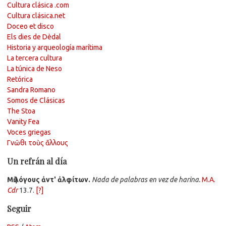
Cultura clásica .com
Cultura clásica.net
Doceo et disco
Els dies de Dèdal
Historia y arqueología marítima
La tercera cultura
La túnica de Neso
Retórica
Sandra Romano
Somos de Clásicas
The Stoa
Vanity Fea
Voces griegas
Γνῶθι τοὺς ἄλλους
Un refrán al día
Μὴ λόγους ἀντ' ἀλφίτων.
Nada de palabras en vez de harina.
M.A.
Cdr
13.7.
[?]
Seguir