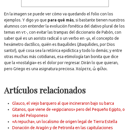
En la imagen se puede ver cómo va quedando el folio con los
ejemplos. Y digo yo que
para qué más
, si bastante tienen nuestros
alumnos con entender la evolución fonética del dativo plural de los
temas en ντ-, con evitar las trampas del diccionario de Pabón, con
saber qué es un aoristo radical o un verbo en -μι, el concepto de
hexámetro dactílico, quién es Baquílides (¡Baquílides, por Dios
santo!), qué cosa sea la retórica epidíctica y todo lo demás; y entre
otras muchas más cotidianas, esa etimología tan bonita que dice
que la «nostalgia» es el dolor por regresar. Dirán lo que quieran,
pero Griego es una asignatura preciosa. Χαίρετε, ὦ φίλοι.
Artículos relacionados
Glauco, el viejo barquero al que incineraron bajo su barca
Gitanos, que viene de «egipcianos» pero del Pequeño Egipto, o
sea del Peloponeso
«A repucha», un localismo de origen legal de Tierra Estella
Donación de Aragón y de Petronila en las capitulaciones