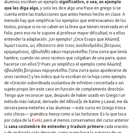
alumnos escriben un ejemplo
significativo, o sea, un ejemplo
que les diga algo
, y solo les dice algo una frase en griego si se
cuenta entre las traducciones que antes hemos hecho en clase. A
menudo hay que simplificar los ejemplos que entresacamos de los
textos, porque si no no caben en la línea que tienen reservada en el
folio, pero eso no le supone al profesor mayor dificultad, ni a ellos
entender la adaptación. ¿Un ejemplo? ¿Dice Esopo que Ἀλώπηξ
λιμώττουσα, ὡς ἐθεάσατο ἀπό τινος ἀναδενδράδος βότρυας
κρεμαμένους, ἠβουλήθη αὐτῶν περιγενέσθαι (‘Una zorra que tenía
hambre, cuando vio unos racimos que colgaban de una parra, quiso
hacerse con ellos’)? Pues yo simplifico el ejemplo como Ἀλώπηξ
ἠβουλήθη βοτρύων περιγενέσθαι (‘Una zorra quiso apoderarse de
unos racimos’) y les indico que lo escriban en la hoja como ejemplo
de «Oración subordinada sustantiva de infinitivo concertada o sin
sujeto propio (en este caso en función de complemento directo)».
Tengo que reconocer que, después de haber usado en Griego I un
método más natural, derivado del Ἀθενάζε de Balme y Lawal, me da
sincera pena meterles a las alumnas —este curso en Griego II toca
solo chicas— gramática
heavy
como si las torturase. Es lo que toca
por culpa de la
EvAU
, pero al menos conservamos del curso anterior
la
sana costumbre de entender y traducir primero
cada oración,
y de analizarla solo después, como quien hace la autopsia de un