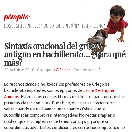
pómpilo
blog de griego antiguo y cultura contemporánea · José M. Ciordia
Sintaxis oracional del griego
antiguo en bachillerato… ¿Para qué
más?
23 octubre 2018
· Categoría
Clásicas
· Comentarios:
2
Lo reconozcamos o no, todos los profesores de Griego de
bachillerato españoles somos epígonos de
Jaime Berenguer
Amenós
. Estudiamos con sus libros y muchos preparamos nuestras
primeras clases con ellos. Pues bien, de sintaxis oracional nos
salían cuando estudiábamos unos cuantos folios: que si
subordinadas completivas interrogativas indirectas simples o
dobles, que si completivas de temor con μή o μή οὐ, que si
subordinadas adverbiales condicionales con periodo hipotético de