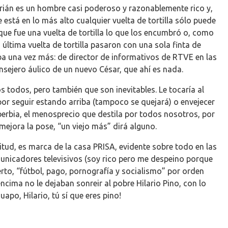
brián es un hombre casi poderoso y razonablemente rico y,
está en lo más alto cualquier vuelta de tortilla sólo puede
que fue una vuelta de tortilla lo que los encumbró o, como
a última vuelta de tortilla pasaron con una sola finta de
iba una vez más: de director de informativos de
RTVE
en las
sejero áulico de un nuevo César, que ahí es nada.
 todos, pero también que son inevitables. Le tocaría al
por seguir estando arriba (tampoco se quejará) o envejecer
berbia, el menosprecio que destila por todos nosotros, por
jora la pose, “un viejo más” dirá alguno.
tud, es marca de la casa
PRISA
, evidente sobre todo en las
nicadores televisivos (soy rico pero me despeino porque
rto, “fútbol, pago, pornografía y socialismo” por orden
encima no le dejaban sonreir al pobre Hilario Pino, con lo
Guapo, Hilario, tú sí que eres pino!