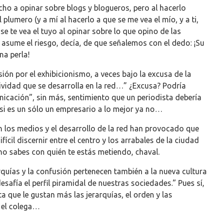
ho a opinar sobre blogs y blogueros, pero al hacerlo
 plumero (y a mí al hacerlo a que se me vea el mío, y a ti,
e te vea el tuyo al opinar sobre lo que opino de las
asume el riesgo, decía, de que señalemos con el dedo: ¡Su
na perla!
ón por el exhibicionismo, a veces bajo la excusa de la
ividad que se desarrolla en la red…” ¿Excusa? Podría
nicación”, sin más, sentimiento que un periodista debería
, si es un sólo un empresario a lo mejor ya no…
n los medios y el desarrollo de la red han provocado que
ícil discernir entre el centro y los arrabales de la ciudad
 no sabes con quién te estás metiendo, chaval.
quías y la confusión pertenecen también a la nueva cultura
esafía el perfil piramidal de nuestras sociedades.” Pues sí,
ta que le gustan más las jerarquías, el orden y las
 el colega…