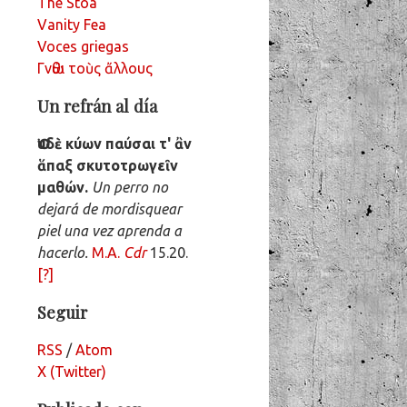
The Stoa
Vanity Fea
Voces griegas
Γνῶθι τοὺς ἄλλους
Un refrán al día
Ὀυδὲ κύων παύσαι τ' ἂν
ἅπαξ σκυτοτρωγεῖν
μαθών.
Un perro no
dejará de mordisquear
piel una vez aprenda a
hacerlo.
M.A.
Cdr
15.20.
[?]
Seguir
RSS
/
Atom
X (Twitter)