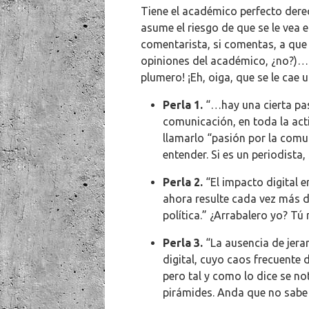
Tiene el académico perfecto derec
asume el riesgo de que se le vea el
comentarista, si comentas, a que s
opiniones del académico, ¿no?)… 
plumero! ¡Eh, oiga, que se le cae u
Perla 1.
“…hay una cierta pasi
comunicación, en toda la act
llamarlo “pasión por la comu
entender. Si es un periodista
Perla 2.
“El impacto digital e
ahora resulte cada vez más dif
política.” ¿Arrabalero yo? Tú
Perla 3.
“La ausencia de jerar
digital, cuyo caos frecuente d
pero tal y como lo dice se no
pirámides. Anda que no sabe