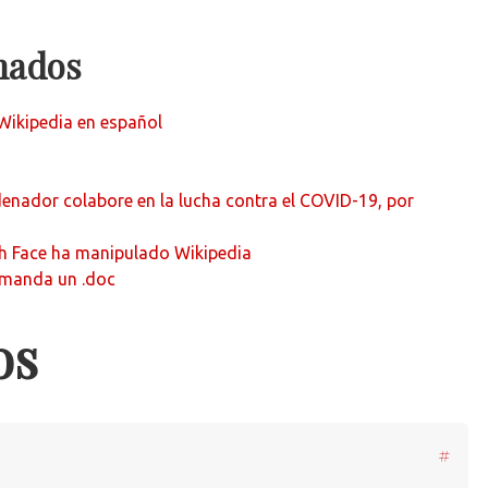
onados
 Wikipedia en español
denador colabore en la lucha contra el COVID-19, por
 Face ha manipulado Wikipedia
 manda un .doc
os
#