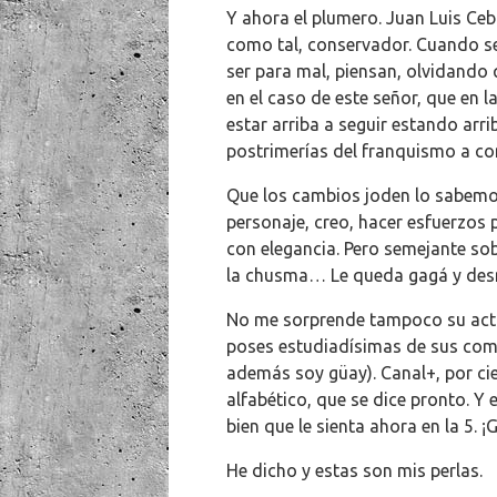
Y ahora el plumero. Juan Luis Ce
como tal, conservador. Cuando se 
ser para mal, piensan, olvidando 
en el caso de este señor, que en l
estar arriba a seguir estando arr
postrimerías del franquismo a con
Que los cambios joden lo sabemos
personaje, creo, hacer esfuerzos 
con elegancia. Pero semejante so
la chusma… Le queda gagá y desme
No me sorprende tampoco su acti
poses estudiadísimas de sus comu
además soy güay). Canal+, por cie
alfabético, que se dice pronto. Y 
bien que le sienta ahora en la 5. ¡
He dicho y estas son mis perlas.