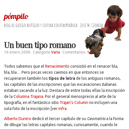
pómpilo
blog de griego antiguo y cultura contemporánea · José M. Ciordia
Un buen tipo romano
16 enero 2008
· Categoría
Varia
· Comentarios:
14
Todos sabemos que el
Renacimiento
consistió en el renacer bla,
bla, bla… Pero pocas veces caemos en que entonces se
recuperaron también los
tipos de letra
de los antiguos romanos,
las capitales de las inscripciones que las excavaciones italianas
estaban sacando a la luz. Destaca de entre todas ellas la inscripción
de la
Columna Trajana
. Por el general menosprecio al arte de la
tipografía, en el fantástico sitio
Trajan’s Column
no incluyen una
sola foto de la inscripción [ver
infra
.
Alberto Durero
dedicó el tercer capítulo de su
Geometria
a la forma
de dibujar las letras capitales romanas; curiosamente, cuando le