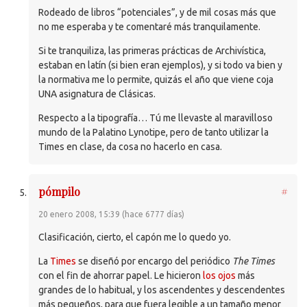
Rodeado de libros “potenciales”, y de mil cosas más que
no me esperaba y te comentaré más tranquilamente.
Si te tranquiliza, las primeras prácticas de Archivística,
estaban en latín (si bien eran ejemplos), y si todo va bien y
la normativa me lo permite, quizás el año que viene coja
UNA
asignatura de Clásicas.
Respecto a la tipografía… Tú me llevaste al maravilloso
mundo de la Palatino Lynotipe, pero de tanto utilizar la
Times en clase, da cosa no hacerlo en casa.
pómpilo
#
20 enero 2008, 15:39 (hace 6777 días)
Clasificación, cierto, el capón me lo quedo yo.
La
Times
se diseñó por encargo del periódico
The Times
con el fin de ahorrar papel. Le hicieron
los ojos
más
grandes de lo habitual, y los ascendentes y descendentes
más pequeños, para que fuera legible a un tamaño menor