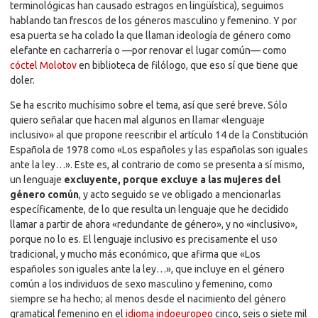
terminológicas han causado estragos en lingüística), seguimos
hablando tan frescos de los géneros masculino y femenino. Y por
esa puerta se ha colado la que llaman ideología de género como
elefante en cacharrería o —por renovar el lugar común— como
cóctel Molotov
en biblioteca de filólogo, que eso sí que tiene que
doler.
Se ha escrito muchísimo sobre el tema, así que seré breve. Sólo
quiero señalar que hacen mal algunos en llamar «lenguaje
inclusivo» al que propone reescribir el artículo 14 de la Constitución
Española de 1978 como «Los españoles y las españolas son iguales
ante la ley…». Este es, al contrario de como se presenta a sí mismo,
un lenguaje
excluyente, porque excluye a las mujeres del
género común
, y acto seguido se ve obligado a mencionarlas
específicamente, de lo que resulta un lenguaje que he decidido
llamar a partir de ahora «redundante de género», y no «inclusivo»,
porque no lo es. El lenguaje inclusivo es precisamente el uso
tradicional, y mucho más económico, que afirma que «Los
españoles son iguales ante la ley…», que incluye en el género
común a los individuos de sexo masculino y femenino, como
siempre se ha hecho; al menos desde el nacimiento del género
gramatical femenino en el
idioma indoeuropeo
cinco, seis o siete mil