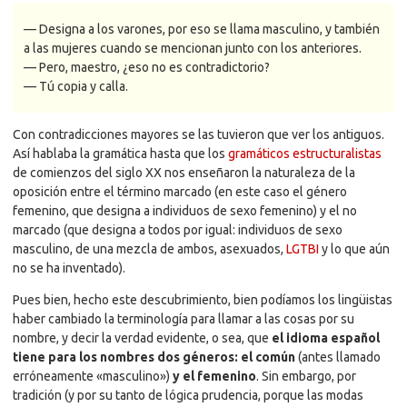
— Designa a los varones, por eso se llama masculino, y también
a las mujeres cuando se mencionan junto con los anteriores.
— Pero, maestro, ¿eso no es contradictorio?
— Tú copia y calla.
Con contradicciones mayores se las tuvieron que ver los antiguos.
Así hablaba la gramática hasta que los
gramáticos estructuralistas
de comienzos del siglo XX nos enseñaron la naturaleza de la
oposición entre el término marcado (en este caso el género
femenino, que designa a individuos de sexo femenino) y el no
marcado (que designa a todos por igual: individuos de sexo
masculino, de una mezcla de ambos, asexuados,
LGTBI
y lo que aún
no se ha inventado).
Pues bien, hecho este descubrimiento, bien podíamos los lingüistas
haber cambiado la terminología para llamar a las cosas por su
nombre, y decir la verdad evidente, o sea, que
el idioma español
tiene para los nombres dos géneros: el común
(antes llamado
erróneamente «masculino»)
y el femenino
. Sin embargo, por
tradición (y por su tanto de lógica prudencia, porque las modas