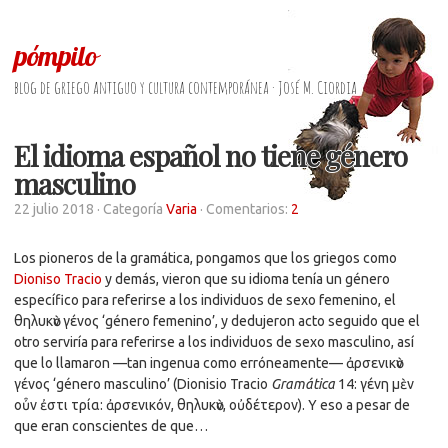
pómpilo
blog de griego antiguo y cultura contemporánea · José M. Ciordia
El idioma español no tiene género
masculino
22 julio 2018
· Categoría
Varia
· Comentarios:
2
Los pioneros de la gramática, pongamos que los griegos como
Dioniso Tracio
y demás, vieron que su idioma tenía un género
específico para referirse a los individuos de sexo femenino, el
θηλυκὸν γένος ‘género femenino’, y dedujeron acto seguido que el
otro serviría para referirse a los individuos de sexo masculino, así
que lo llamaron —tan ingenua como erróneamente— ἀρσενικὸν
γένος ‘género masculino’ (Dionisio Tracio
Gramática
14: γένη μὲν
οὖν ἐστι τρία: ἀρσενικόν, θηλυκὸν, οὐδέτερον). Y eso a pesar de
que eran conscientes de que…