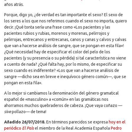
años atrás.
Porque, digo yo, ¿de verdad es tan importante el sexo? El sexo de
los seres a los que nos referimos cuando el sexo no importa, quiero
decir. ¡Qué tonta sería una frase como «Los pacientes y las
pacientes rubios y rubias, morenos y morenas, pelirrojos y
pelirrojas, entrecanos y entrecanas, canos y canas y calvos y calvas
que van a hacerse análisis de sangre, que se pongan en esta fila»!
¿Qué necesidad hay de especificar el color del pelo de los
pacientes (y su presencia o su pérdida) si tal característica no viene
a cuento de nada? ¿Qué falta hay, por lo mismo, de especificar su
sexo cuando es indiferente? «Los que van a hacerse análisis de
sangre —dicho sea en breve e inequívoco género común—, que se
pongan en esta fila».
A lo mejor si cambiamos la denominación del género gramatical
español de «masculino» a «común» en las gramáticas nos
ahorramos muchos quebraderos de cabeza. ¡Que vaya coñazo —
sive
pollazo— de tema!
Añadido 26/07/2018.
En términos parecidos se expresa
hoy en el
periódico
El País
el miembro de la Real Academia Española
Pedro