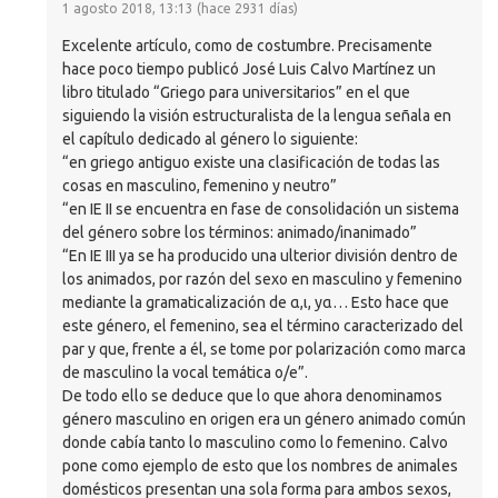
1 agosto 2018, 13:13 (hace 2931 días)
Excelente artículo, como de costumbre. Precisamente
hace poco tiempo publicó José Luis Calvo Martínez un
libro titulado “Griego para universitarios” en el que
siguiendo la visión estructuralista de la lengua señala en
el capítulo dedicado al género lo siguiente:
“en griego antiguo existe una clasificación de todas las
cosas en masculino, femenino y neutro”
“en IE II se encuentra en fase de consolidación un sistema
del género sobre los términos: animado/inanimado”
“En IE
III
ya se ha producido una ulterior división dentro de
los animados, por razón del sexo en masculino y femenino
mediante la gramaticalización de α,ι, yα… Esto hace que
este género, el femenino, sea el término caracterizado del
par y que, frente a él, se tome por polarización como marca
de masculino la vocal temática o/e”.
De todo ello se deduce que lo que ahora denominamos
género masculino en origen era un género animado común
donde cabía tanto lo masculino como lo femenino. Calvo
pone como ejemplo de esto que los nombres de animales
domésticos presentan una sola forma para ambos sexos,